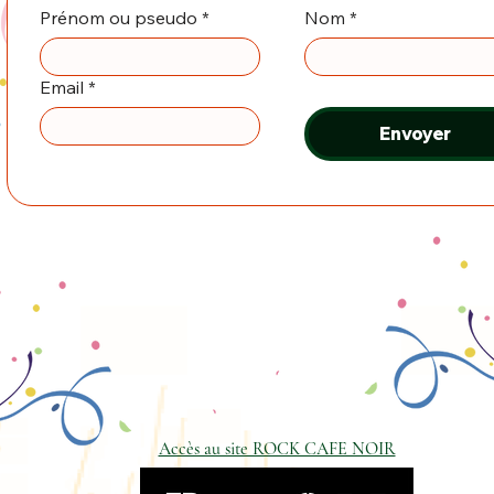
Prénom ou pseudo
*
Nom
*
Email
*
Envoyer
Accès au site ROCK CAFE NOIR